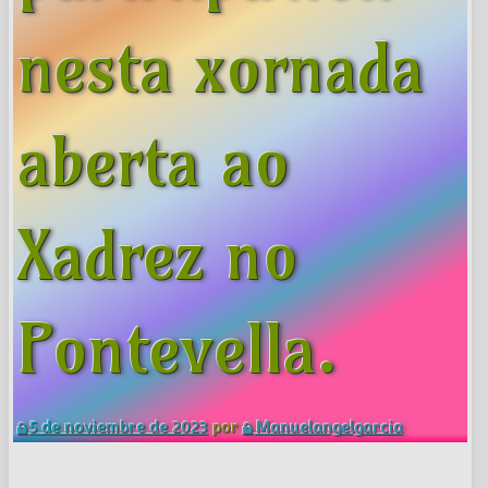
novembro, 16 h 30
Torneo Pontevella final 2 de outubro
III Copa Ourense Escolar, 30 de maio 2026
Torneo Escolas Maio 2025
Memorial Xosé Henrique Rodriguez
Torneo Xadrez Activo Galerías
Copa Ourense Escolar, 22 de xuño
nesta xornada
Peña, 21 de outubro, Pabellón do Espazo
Viacambre, 9 de setembro
Torneo Xadrez Activo A Valenzá 2026
Xornada Aberta ao Xadrez-13 de setembro
Xove
2025
Escolas San Martiño 2024
Torneo Xadrez Activo Concello do
Xaque ao Emérito 2026
Carballiño, 17 de setembro
Torneo Sportur
Torneo Escolas Nadal 2025
Xadrez Activo C. Comercial Pontinas Lalin (4 de
Torneo Xadrez Activo Centro
xullo)
Torneo Escolas Nadal
aberta ao
Comercial Pontevella, 23 de setembro
V Aberto de Outono de Ourense Xadrez Activo, 3
Torneo Xadrez Activo Espazo Xove
de Outubro
Final, 30 de setembro
Xadrez no
Pontevella.
5 de noviembre de 2023
por
Manuelangelgarcia