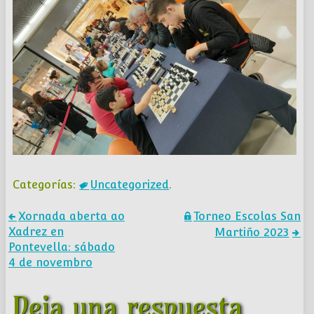
Categorías:
Uncategorized
.
Xornada aberta ao
Torneo Escolas San
Navegación de ent
Xadrez en
Martiño 2023
Pontevella: sábado
4 de novembro
Deja una respuesta