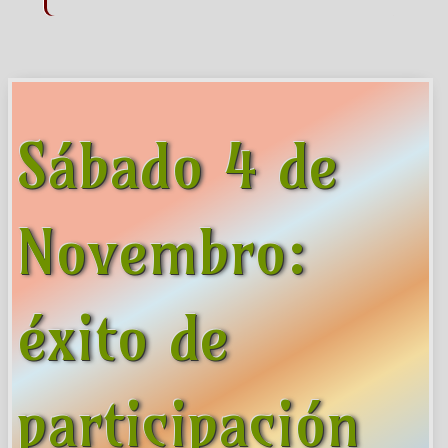
Onde estamos?
Quen somos?
Contacta con nós
Facebook Club Xadrez As Burgas
Torneos Años Anteriores
Sábado 4 de
AjedrezTerapéutico y social
Torneos del año 2021
Torneos del año 2024
Torneos del año 2022
Torneo Volta Ao Cole Escolas
Torneos Escolas e actividades 2024
Torneos Escolas 2023
Memorial Xosé Henrique Rodriguez Peña, 19 de
Aberto de Outono Relampo 18 de setembro
Torneo Escolas maio 2022
octubre
Novembro:
Aninovo 2025
Torneo Escolas Primavera Pontevella
Aberto de Outono Rápido 25 de setembro
Torneo Escolas Fin de Curso 2022
Torneo do Entroido Escolas Xadrez as
Internacional de Semirápidas Aninovo 2024
Burgas 2023
Torneo Xadrez Activo Pontiñas 2025
Torneos Escolas Primavera Allariz 2024
Memorial Xosé Henriquez Rodriguez Peña
Circuito Galicia Central 2022-Bases
Gran Premio La Farinata Gourmet
2021
Torneo Escolas Semana Santa 2023
Torneo Xaque ó Emerito
Torneo Escolas Maio, 19 de maio
Aberto de Outono de Ourense-Xadrez
Torneo Pontiñas Lalín-sábado 11 de xuño
Rápido 15 de outubro 2022
Torneo Escolas Nadal 2021
Torneo Final Escolas Xadrez AS Burgas
éxito de
Circuito Galicia Central 2024
Torneo Final Escolas Allariz, 29 de maio
Torneo Activo Pontevella Ourense 18 de
Aberto de Xadrez de Nadal Ourense 2021
Memorial Xosé Henrique Rodriguez Peña
Torneo Escolas Nadal 2023, 17 de decembro
Xuño
Torneos Año 2025
Copa Ourense 2025
2022
Otros torneos del año 2023
Torneo Xadrez Activo Concello de
Torneo Escolas Carnavales 2026
Torneo Xadrez Activo Pontevella 2025
Aberto Internacional de Nadal Sub 2400
Carballiño 18 de setembro
Circuito Galicia Central 2023
participación
Ourense 2022
Actividades,torneos escolas 2025
Memorial José Henrique Rodriguez Peña 2025
Torneo Xadrez Activo Galerías Union-
Aberto de Outono de Ourense Xadrez
Torneo Xadrez Activo Union-
Progreso 24 de setembro
Torneo Maios Escolas 2026
Torneo Xadrez Activo Ponte Canedo, 29 de
Torneo Escolas Primavera 2025
Rapido, 7 de outubro
Progreso, 24 de xuño