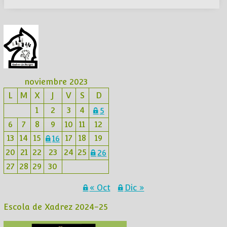
noviembre 2023
L
M
X
J
V
S
D
1
2
3
4
5
6
7
8
9
10
11
12
13
14
15
17
18
19
16
20
21
22
23
24
25
26
27
28
29
30
« Oct
Dic »
Escola de Xadrez 2024-25