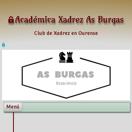
Saltar al contenido
Académica Xadrez As Burgas
Club de Xadrez en Ourense
Menú
Novas
Que ofrecemos?