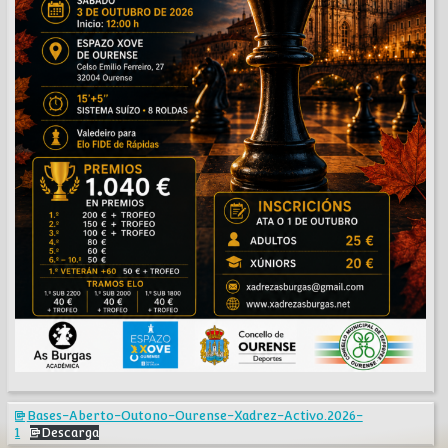
Bases-Aberto-Outono-Ourense-Xadrez-Activo.2026-
1
Descarga