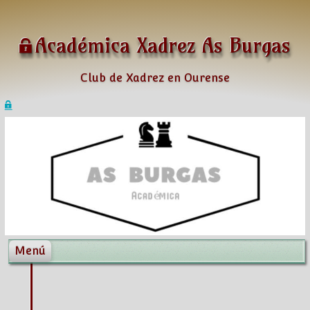
Saltar al contenido
Académica Xadrez As Burgas
Club de Xadrez en Ourense
Menú
Novas
Que ofrecemos?