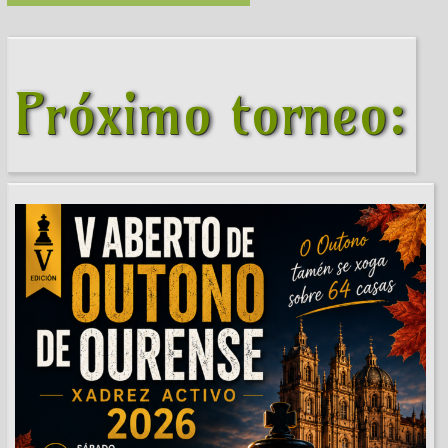
Próximo torneo: