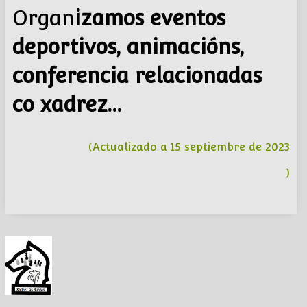
Organ
izamos eventos
deportivos, animacións,
conferencia relacionadas
co xadrez…
(Actualizado a 15 septiembre de 2023
)