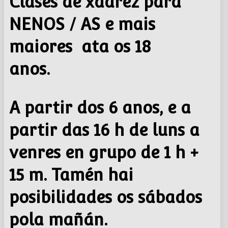
Clases de xadrez para
NENOS / AS e mais
maiores ata os 18
anos.
A partir dos 6 anos, e a
partir das 16 h de luns a
venres en grupo de 1 h +
15 m. Tamén hai
posibilidades os sábados
pola mañán.