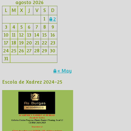
agosto 2026
L
M
X
J
V
S
D
1
2
3
4
5
6
7
8
9
10
11
12
13
14
15
16
17
18
19
20
21
22
23
24
25
26
27
28
29
30
31
« May
Escola de Xadrez 2024-25