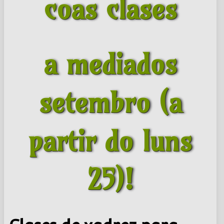
coas clases
novembro, 16 h 30
Torneo Pontevella final 2 de outubro
III Copa Ourense Escolar, 30 de maio 2026
Torneo Escolas Maio 2025
Memorial Xosé Henrique Rodriguez
Torneo Xadrez Activo Galerías
Copa Ourense Escolar, 22 de xuño
Peña, 21 de outubro, Pabellón do Espazo
Viacambre, 9 de setembro
Torneo Xadrez Activo A Valenzá 2026
Xornada Aberta ao Xadrez-13 de setembro
Xove
2025
Escolas San Martiño 2024
Torneo Xadrez Activo Concello do
Xaque ao Emérito 2026
Carballiño, 17 de setembro
Torneo Sportur
Torneo Escolas Nadal 2025
Xadrez Activo C. Comercial Pontinas Lalin (4 de
a mediados
Torneo Xadrez Activo Centro
xullo)
Torneo Escolas Nadal
Comercial Pontevella, 23 de setembro
V Aberto de Outono de Ourense Xadrez Activo, 3
Torneo Xadrez Activo Espazo Xove
de Outubro
setembro (a
Final, 30 de setembro
partir do luns
25)!