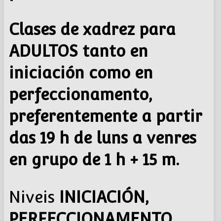
Clases de xadrez para
ADULTOS tanto en
iniciación como en
perfeccionamento,
preferentemente a partir
das 19 h de luns a venres
en grupo de 1 h + 15 m.
Niveis
INICIACIÓN,
PERFECCIONAMENTO,