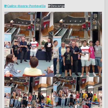
Cadro-Honra-Pontevella
Descarga