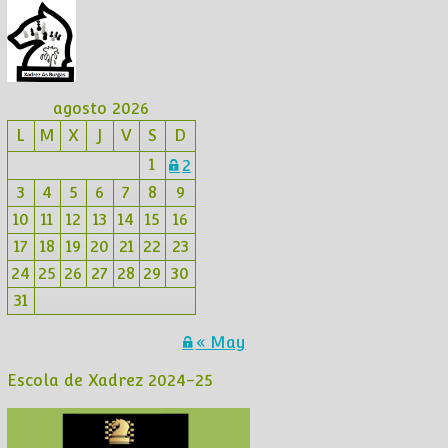
agosto 2026
L
M
X
J
V
S
D
1
2
3
4
5
6
7
8
9
10
11
12
13
14
15
16
17
18
19
20
21
22
23
24
25
26
27
28
29
30
31
« May
Escola de Xadrez 2024-25