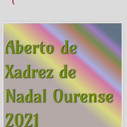
Onde estamos?
Quen somos?
Contacta con nós
Facebook Club Xadrez As Burgas
Torneos Años Anteriores
Aberto de
AjedrezTerapéutico y social
Torneos del año 2021
Torneos del año 2024
Torneos del año 2022
Torneo Volta Ao Cole Escolas
Torneos Escolas e actividades 2024
Torneos Escolas 2023
Memorial Xosé Henrique Rodriguez Peña, 19 de
Aberto de Outono Relampo 18 de setembro
Torneo Escolas maio 2022
octubre
Xadrez de
Aninovo 2025
Torneo Escolas Primavera Pontevella
Aberto de Outono Rápido 25 de setembro
Torneo Escolas Fin de Curso 2022
Torneo do Entroido Escolas Xadrez as
Internacional de Semirápidas Aninovo 2024
Burgas 2023
Torneo Xadrez Activo Pontiñas 2025
Torneos Escolas Primavera Allariz 2024
Memorial Xosé Henriquez Rodriguez Peña
Circuito Galicia Central 2022-Bases
Gran Premio La Farinata Gourmet
2021
Torneo Escolas Semana Santa 2023
Torneo Xaque ó Emerito
Torneo Escolas Maio, 19 de maio
Aberto de Outono de Ourense-Xadrez
Torneo Pontiñas Lalín-sábado 11 de xuño
Rápido 15 de outubro 2022
Torneo Escolas Nadal 2021
Torneo Final Escolas Xadrez AS Burgas
Nadal Ourense
Circuito Galicia Central 2024
Torneo Final Escolas Allariz, 29 de maio
Torneo Activo Pontevella Ourense 18 de
Aberto de Xadrez de Nadal Ourense 2021
Memorial Xosé Henrique Rodriguez Peña
Torneo Escolas Nadal 2023, 17 de decembro
Xuño
Torneos Año 2025
Copa Ourense 2025
2022
Otros torneos del año 2023
Torneo Xadrez Activo Concello de
Torneo Escolas Carnavales 2026
Torneo Xadrez Activo Pontevella 2025
Aberto Internacional de Nadal Sub 2400
Carballiño 18 de setembro
Circuito Galicia Central 2023
2021
Ourense 2022
Actividades,torneos escolas 2025
Memorial José Henrique Rodriguez Peña 2025
Torneo Xadrez Activo Galerías Union-
Aberto de Outono de Ourense Xadrez
Torneo Xadrez Activo Union-
Progreso 24 de setembro
Torneo Maios Escolas 2026
Torneo Xadrez Activo Ponte Canedo, 29 de
Torneo Escolas Primavera 2025
Rapido, 7 de outubro
Progreso, 24 de xuño