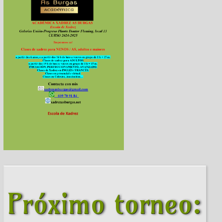
Próximo torneo: