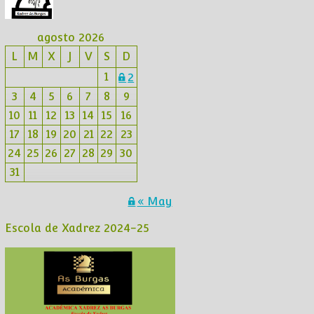
novembro, 16 h 30
Torneo Pontevella final 2 de outubro
III Copa Ourense Escolar, 30 de maio 2026
Torneo Escolas Maio 2025
Memorial Xosé Henrique Rodriguez
Torneo Xadrez Activo Galerías
Copa Ourense Escolar, 22 de xuño
Peña, 21 de outubro, Pabellón do Espazo
Viacambre, 9 de setembro
Torneo Xadrez Activo A Valenzá 2026
Xornada Aberta ao Xadrez-13 de setembro
agosto 2026
Xove
2025
Escolas San Martiño 2024
Torneo Xadrez Activo Concello do
Xaque ao Emérito 2026
L
M
X
J
V
S
D
Carballiño, 17 de setembro
Torneo Sportur
Torneo Escolas Nadal 2025
Xadrez Activo C. Comercial Pontinas Lalin (4 de
1
2
Torneo Xadrez Activo Centro
xullo)
Torneo Escolas Nadal
Comercial Pontevella, 23 de setembro
3
4
5
6
7
8
9
V Aberto de Outono de Ourense Xadrez Activo, 3
Torneo Xadrez Activo Espazo Xove
de Outubro
10
11
12
13
14
15
16
Final, 30 de setembro
17
18
19
20
21
22
23
24
25
26
27
28
29
30
31
« May
Escola de Xadrez 2024-25