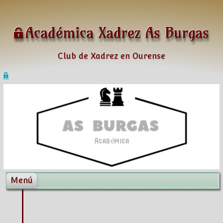
Saltar al contenido
Académica Xadrez As Burgas
Club de Xadrez en Ourense
Menú
Novas
Que ofrecemos?