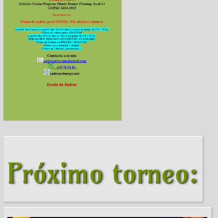
Próximo torneo: