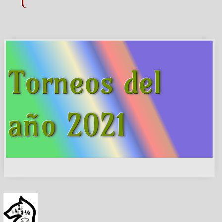
Onde estamos?
Quen somos?
Contacta con nós
Facebook Club Xadrez As Burgas
Torneos Años Anteriores
Torneos del
AjedrezTerapéutico y social
Torneos del año 2021
Torneos del año 2024
Torneos del año 2022
Torneo Volta Ao Cole Escolas
Torneos Escolas e actividades 2024
Torneos Escolas 2023
Memorial Xosé Henrique Rodriguez Peña, 19 de
Aberto de Outono Relampo 18 de setembro
Torneo Escolas maio 2022
octubre
año 2021
Aninovo 2025
Torneo Escolas Primavera Pontevella
Aberto de Outono Rápido 25 de setembro
Torneo Escolas Fin de Curso 2022
Torneo do Entroido Escolas Xadrez as
Internacional de Semirápidas Aninovo 2024
Burgas 2023
Torneo Xadrez Activo Pontiñas 2025
Torneos Escolas Primavera Allariz 2024
Memorial Xosé Henriquez Rodriguez Peña
Circuito Galicia Central 2022-Bases
Gran Premio La Farinata Gourmet
2021
Torneo Escolas Semana Santa 2023
Torneo Xaque ó Emerito
Torneo Escolas Maio, 19 de maio
Aberto de Outono de Ourense-Xadrez
Torneo Pontiñas Lalín-sábado 11 de xuño
Rápido 15 de outubro 2022
Torneo Escolas Nadal 2021
Torneo Final Escolas Xadrez AS Burgas
Circuito Galicia Central 2024
Torneo Final Escolas Allariz, 29 de maio
Torneo Activo Pontevella Ourense 18 de
Aberto de Xadrez de Nadal Ourense 2021
Memorial Xosé Henrique Rodriguez Peña
Torneo Escolas Nadal 2023, 17 de decembro
Xuño
Torneos Año 2025
Copa Ourense 2025
2022
Otros torneos del año 2023
Torneo Xadrez Activo Concello de
Torneo Escolas Carnavales 2026
Torneo Xadrez Activo Pontevella 2025
Aberto Internacional de Nadal Sub 2400
Carballiño 18 de setembro
Circuito Galicia Central 2023
Ourense 2022
Actividades,torneos escolas 2025
Memorial José Henrique Rodriguez Peña 2025
Torneo Xadrez Activo Galerías Union-
Aberto de Outono de Ourense Xadrez
Torneo Xadrez Activo Union-
Progreso 24 de setembro
Torneo Maios Escolas 2026
Torneo Xadrez Activo Ponte Canedo, 29 de
Torneo Escolas Primavera 2025
Rapido, 7 de outubro
Progreso, 24 de xuño