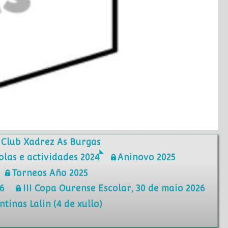
Club Xadrez As Burgas
olas e actividades 2024
Aninovo 2025
Torneos Año 2025
6
III Copa Ourense Escolar, 30 de maio 2026
tinas Lalin (4 de xullo)