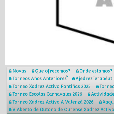
Novas
Que ofrecemos?
Onde estamos?
Torneos Años Anteriores
AjedrezTerapéuti
Torneo Xadrez Activo Pontiñas 2025
Torne
Torneo Escolas Carnavales 2026
Actividade
Torneo Xadrez Activo A Valenzá 2026
Xaqu
V Aberto de Outono de Ourense Xadrez Activo