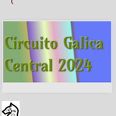
Onde estamos?
Quen somos?
Contacta con nós
Facebook Club Xadrez As Burgas
Torneos Años Anteriores
Circuito Galica
AjedrezTerapéutico y social
Torneos del año 2021
Torneos del año 2024
Torneos del año 2022
Torneo Volta Ao Cole Escolas
Torneos Escolas e actividades 2024
Torneos Escolas 2023
Memorial Xosé Henrique Rodriguez Peña, 19 de
Aberto de Outono Relampo 18 de setembro
Torneo Escolas maio 2022
octubre
Central 2024
Aninovo 2025
Torneo Escolas Primavera Pontevella
Aberto de Outono Rápido 25 de setembro
Torneo Escolas Fin de Curso 2022
Torneo do Entroido Escolas Xadrez as
Internacional de Semirápidas Aninovo 2024
Burgas 2023
Torneo Xadrez Activo Pontiñas 2025
Torneos Escolas Primavera Allariz 2024
Memorial Xosé Henriquez Rodriguez Peña
Circuito Galicia Central 2022-Bases
Gran Premio La Farinata Gourmet
2021
Torneo Escolas Semana Santa 2023
Torneo Xaque ó Emerito
Torneo Escolas Maio, 19 de maio
Aberto de Outono de Ourense-Xadrez
Torneo Pontiñas Lalín-sábado 11 de xuño
Rápido 15 de outubro 2022
Torneo Escolas Nadal 2021
Torneo Final Escolas Xadrez AS Burgas
Circuito Galicia Central 2024
Torneo Final Escolas Allariz, 29 de maio
Torneo Activo Pontevella Ourense 18 de
Aberto de Xadrez de Nadal Ourense 2021
Memorial Xosé Henrique Rodriguez Peña
Torneo Escolas Nadal 2023, 17 de decembro
Xuño
Torneos Año 2025
Copa Ourense 2025
2022
Otros torneos del año 2023
Torneo Xadrez Activo Concello de
Torneo Escolas Carnavales 2026
Torneo Xadrez Activo Pontevella 2025
Aberto Internacional de Nadal Sub 2400
Carballiño 18 de setembro
Circuito Galicia Central 2023
Ourense 2022
Actividades,torneos escolas 2025
Memorial José Henrique Rodriguez Peña 2025
Torneo Xadrez Activo Galerías Union-
Aberto de Outono de Ourense Xadrez
Torneo Xadrez Activo Union-
Progreso 24 de setembro
Torneo Maios Escolas 2026
Torneo Xadrez Activo Ponte Canedo, 29 de
Torneo Escolas Primavera 2025
Rapido, 7 de outubro
Progreso, 24 de xuño