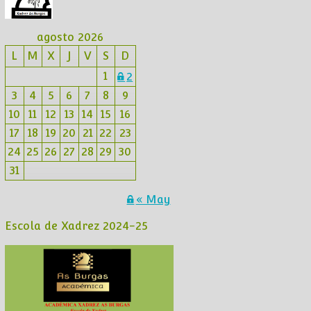
novembro, 16 h 30
Torneo Pontevella final 2 de outubro
III Copa Ourense Escolar, 30 de maio 2026
Torneo Escolas Maio 2025
Memorial Xosé Henrique Rodriguez
Torneo Xadrez Activo Galerías
Copa Ourense Escolar, 22 de xuño
Peña, 21 de outubro, Pabellón do Espazo
Viacambre, 9 de setembro
Torneo Xadrez Activo A Valenzá 2026
Xornada Aberta ao Xadrez-13 de setembro
agosto 2026
Xove
2025
Escolas San Martiño 2024
Torneo Xadrez Activo Concello do
Xaque ao Emérito 2026
L
M
X
J
V
S
D
Carballiño, 17 de setembro
Torneo Sportur
Torneo Escolas Nadal 2025
Xadrez Activo C. Comercial Pontinas Lalin (4 de
1
2
Torneo Xadrez Activo Centro
xullo)
Torneo Escolas Nadal
Comercial Pontevella, 23 de setembro
3
4
5
6
7
8
9
V Aberto de Outono de Ourense Xadrez Activo, 3
Torneo Xadrez Activo Espazo Xove
de Outubro
10
11
12
13
14
15
16
Final, 30 de setembro
17
18
19
20
21
22
23
24
25
26
27
28
29
30
31
« May
Escola de Xadrez 2024-25